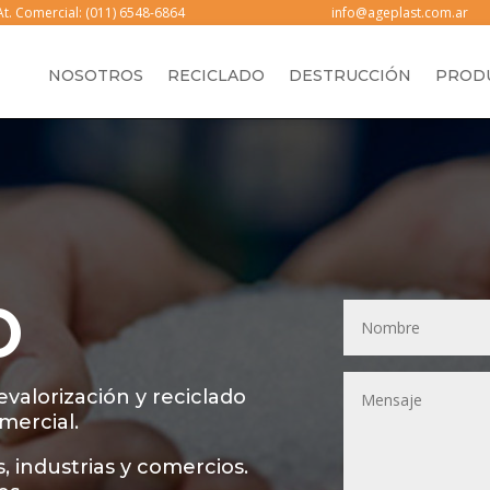
At. Comercial: (011) 6548-6864
info@ageplast.com.ar
NOSOTROS
RECICLADO
DESTRUCCIÓN
PROD
O
valorización y reciclado
omercial.
 industrias y comercios.